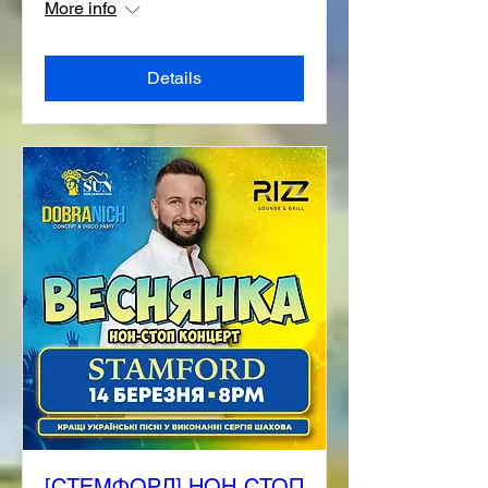
More info
Details
[СТЕМФОРД] НОН-СТОП