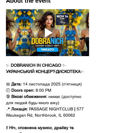
About the event
✨
 DOBRANICH IN CHICAGO 
✨
УКРАІНСЬКИЙ КОНЦЕРТ-ДИСКОТЕКА
✨
📅 
Дата:
 14 листопада 2025 (п’ятниця)
🕗 
Doors open:
 8:00 PM
🔞 
Вікові обмеження:
 немає (доступно 
для людей будь-якого віку)
📍 
Локація:
 PASSAGE NIGHTCLUB 
|
 577 
Waukegan Rd, Northbrook, IL 60062
💃 
Ніч, сповнена музики, драйву та 