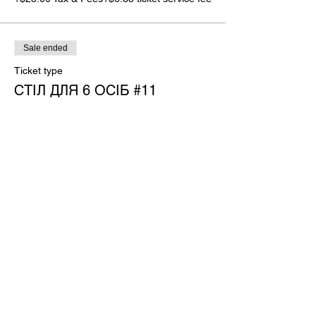
Sale ended
Ticket type
СТІЛ ДЛЯ 6 ОСІБ #11
More info
Price
$250.00
+$25.00 Tax & Fees
+$6.88 ticket service fee
Sale ended
Ticket type
СТІЛ ДЛЯ 4 ОСІБ #12
More info