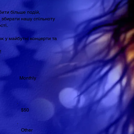
ити більше подій,
а збирати нашу спільноту
сті.
к у майбутні концерти та
!
Monthly
$50
Other