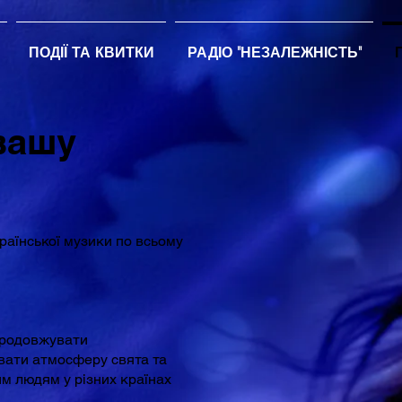
ПОДІЇ ТА КВИТКИ
РАДІО "НЕЗАЛЕЖНІСТЬ"
вашу
аїнської музики по всьому
продовжувати
вати атмосферу свята та
м людям у різних країнах