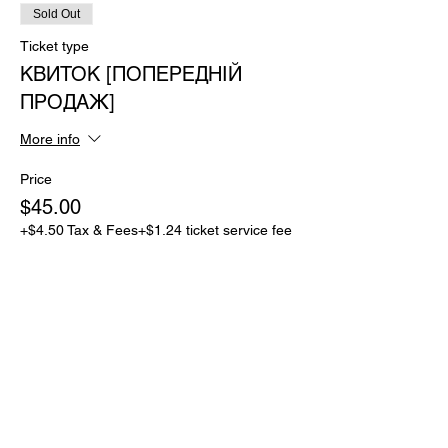
Sold Out
Ticket type
КВИТОК [ПОПЕРЕДНІЙ
ПРОДАЖ]
More info
Price
$45.00
+$4.50 Tax & Fees
+$1.24 ticket service fee
Sold Out
Ticket type
ВХІДНИЙ КВИТОК [PRE-
SALE][2.0]
More info