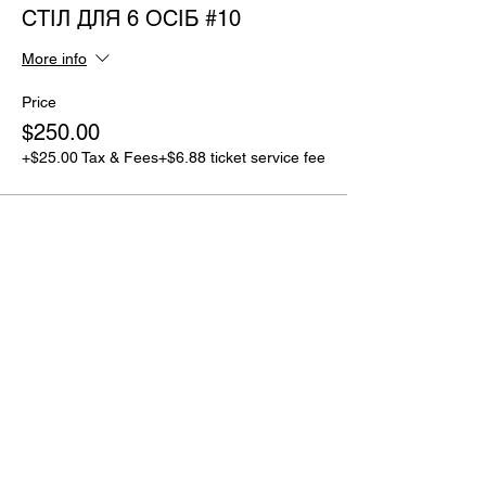
СТІЛ ДЛЯ 6 ОСІБ #10
More info
Price
$250.00
+$25.00 Tax & Fees
+$6.88 ticket service fee
Sold Out
Ticket type
СТІЛ ДЛЯ 6 ОСІБ #11
More info
Price
$250.00
+$25.00 Tax & Fees
+$6.88 ticket service fee