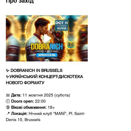
Про захід
✨ DOBRANICH IN BRUSSELS 
✨УКРАЇНСЬКИЙ КОНЦЕРТ-ДИСКОТЕКА 
НОВОГО ФОРМАТУ
📅 
Дата:
 11 жовтня 2025 (субота)
🕗 
Doors open:
 22:00 
🔞 
Вікові обмеження:
 18+ 
📍 
Локація:
 Нічний клуб "MANÏ", Pl. Saint-
Denis 15, Brussels