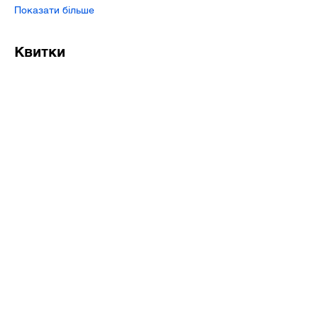
Показати більше
Квитки
Розпродано
Тип квитка
ВХІДНИЙ КВИТОК [Early Bird]
Більше інформації
Ціна
12,00 USD
+1,20 USD Tax &
+ комісія за квитки
Fees
(0,33 USD)
Квитки на цей захід розпродано